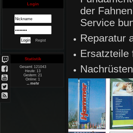
Login
der Fahnen
Service bu
Reparatur 
Regist
Ersatzteile
Statistik
Nachrüsten
Gesamt: 121043
Heute: 13
Gestern: 21
Online: 1
... mehr