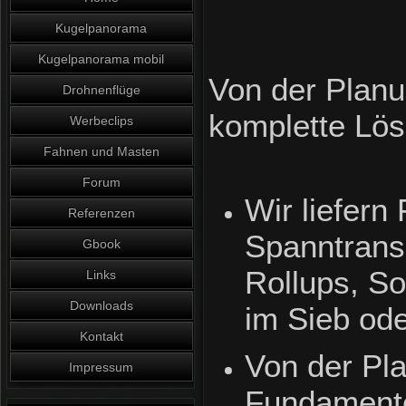
Kugelpanorama
Kugelpanorama mobil
Von der Planu
Drohnenflüge
komplette Lös
Werbeclips
Fahnen und Masten
Forum
Wir liefern
Referenzen
Spanntrans
Gbook
Rollups, S
Links
Downloads
im Sieb ode
Kontakt
Von der Pla
Impressum
Fundamente